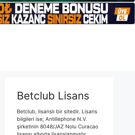
Betclub Lisans
Betclub, lisanslı bir sitedir. Lisans
bilgileri ise; Antillephone N.V.
şirketinin 8048/JAZ Nolu Curacao
lisansı altında lisanslanmıştır.