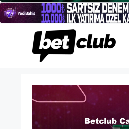
İçeriğe
atla