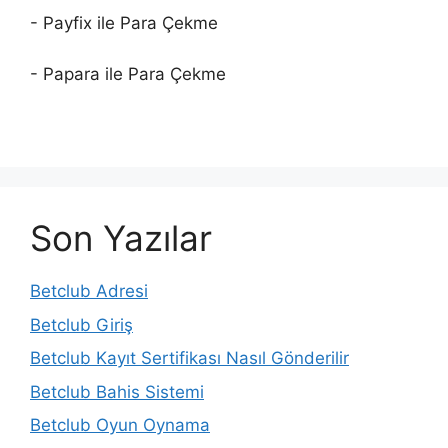
- Payfix ile Para Çekme
- Papara ile Para Çekme
Son Yazılar
Betclub Adresi
Betclub Giriş
Betclub Kayıt Sertifikası Nasıl Gönderilir
Betclub Bahis Sistemi
Betclub Oyun Oynama