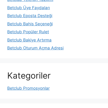
Betclub Üye Faydaları
Betclub Eposta Desteği
Betclub Bahis Seçeneği
Betclub Popüler Rulet
Betclub Bakiye Artırma
Betclub Oturum Açma Adresi
Kategoriler
Betclub Promosyonlar