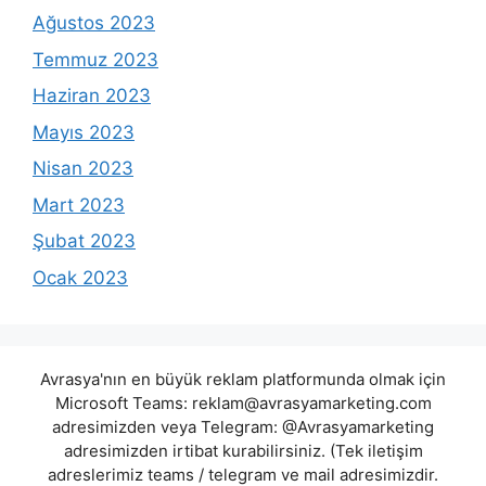
Ağustos 2023
Temmuz 2023
Haziran 2023
Mayıs 2023
Nisan 2023
Mart 2023
Şubat 2023
Ocak 2023
Avrasya'nın en büyük reklam platformunda olmak için
Microsoft Teams:
reklam@avrasyamarketing.com
adresimizden veya Telegram: @Avrasyamarketing
adresimizden irtibat kurabilirsiniz. (Tek iletişim
adreslerimiz teams / telegram ve mail adresimizdir.