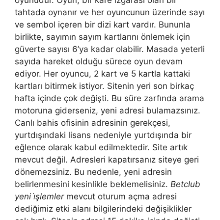
tahtada oynanır ve her oyuncunun üzerinde sayı
ve sembol içeren bir dizi kart vardır. Bununla
birlikte, sayımın sayım kartlarını önlemek için
güverte sayısı 6’ya kadar olabilir. Masada yeterli
sayıda hareket olduğu sürece oyun devam
ediyor. Her oyuncu, 2 kart ve 5 kartla kattaki
kartları bitirmek istiyor. Sitenin yeri son birkaç
hafta içinde çok değişti. Bu süre zarfında arama
motoruna giderseniz, yeni adresi bulamazsınız.
Canlı bahis ofisinin adresinin gerekçesi,
yurtdışındaki lisans nedeniyle yurtdışında bir
eğlence olarak kabul edilmektedir. Site artık
mevcut değil. Adresleri kapatırsanız siteye geri
dönemezsiniz. Bu nedenle, yeni adresin
belirlenmesini kesinlikle beklemelisiniz.
Betclub
yeni i̇şlemler
mevcut oturum açma adresi
dediğimiz etki alanı bilgilerindeki değişiklikler