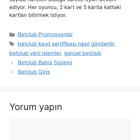
ediyor. Her oyuncu, 2 kart ve 5 kartla kattaki
kartları bitirmek istiyor.
Kategoriler
Betclub Promosyonlar
Etiketler
betclub kayıt sertifikası nasıl gönderilir
,
betclub yeni i̇şlemler
,
güncel betclub
Betclub Bahis Sistemi
Betclub Giriş
Yorum yapın
Yorum