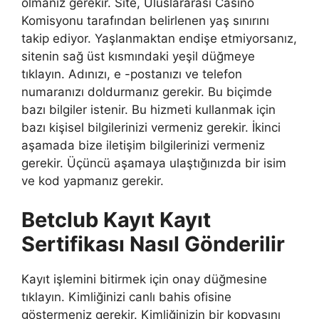
olmanız gerekir. Site, Uluslararası Casino
Komisyonu tarafından belirlenen yaş sınırını
takip ediyor. Yaşlanmaktan endişe etmiyorsanız,
sitenin sağ üst kısmındaki yeşil düğmeye
tıklayın. Adınızı, e -postanızı ve telefon
numaranızı doldurmanız gerekir. Bu biçimde
bazı bilgiler istenir. Bu hizmeti kullanmak için
bazı kişisel bilgilerinizi vermeniz gerekir. İkinci
aşamada bize iletişim bilgilerinizi vermeniz
gerekir. Üçüncü aşamaya ulaştığınızda bir isim
ve kod yapmanız gerekir.
Betclub Kayıt Kayıt
Sertifikası Nasıl Gönderilir
Kayıt işlemini bitirmek için onay düğmesine
tıklayın. Kimliğinizi canlı bahis ofisine
göstermeniz gerekir. Kimliğinizin bir kopyasını