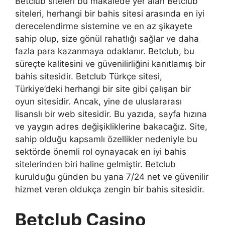
Betclub siteleri bu makalede yer alan Betclub
siteleri, herhangi bir bahis sitesi arasında en iyi
derecelendirme sistemine ve en az şikayete
sahip olup, size gönül rahatlığı sağlar ve daha
fazla para kazanmaya odaklanır. Betclub, bu
süreçte kalitesini ve güvenilirliğini kanıtlamış bir
bahis sitesidir. Betclub Türkçe sitesi,
Türkiye’deki herhangi bir site gibi çalışan bir
oyun sitesidir. Ancak, yine de uluslararası
lisanslı bir web sitesidir. Bu yazıda, sayfa hızına
ve yaygın adres değişikliklerine bakacağız. Site,
sahip olduğu kapsamlı özellikler nedeniyle bu
sektörde önemli rol oynayacak en iyi bahis
sitelerinden biri haline gelmiştir. Betclub
kurulduğu günden bu yana 7/24 net ve güvenilir
hizmet veren oldukça zengin bir bahis sitesidir.
Betclub Casino