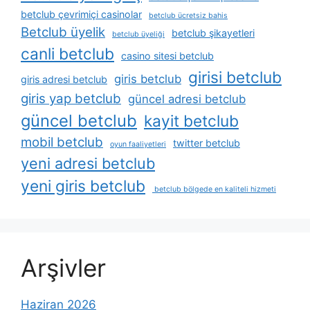
betclub çevrimiçi casinolar
betclub ücretsiz bahis
Betclub üyelik
betclub şikayetleri
betclub üyeliği
canli betclub
casino sitesi betclub
girisi betclub
giris betclub
giris adresi betclub
giris yap betclub
güncel adresi betclub
güncel betclub
kayit betclub
mobil betclub
twitter betclub
oyun faaliyetleri
yeni adresi betclub
yeni giris betclub
betclub bölgede en kaliteli hizmeti
Arşivler
Haziran 2026