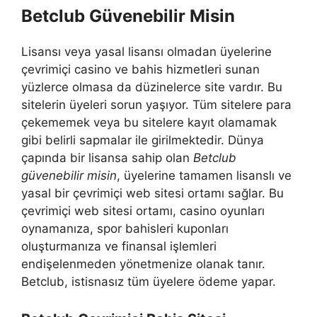
Betclub Güvenebilir Misin
Lisansı veya yasal lisansı olmadan üyelerine
çevrimiçi casino ve bahis hizmetleri sunan
yüzlerce olmasa da düzinelerce site vardır. Bu
sitelerin üyeleri sorun yaşıyor. Tüm sitelere para
çekememek veya bu sitelere kayıt olamamak
gibi belirli sapmalar ile girilmektedir. Dünya
çapında bir lisansa sahip olan
Betclub
güvenebilir misin
, üyelerine tamamen lisanslı ve
yasal bir çevrimiçi web sitesi ortamı sağlar. Bu
çevrimiçi web sitesi ortamı, casino oyunları
oynamanıza, spor bahisleri kuponları
oluşturmanıza ve finansal işlemleri
endişelenmeden yönetmenize olanak tanır.
Betclub, istisnasız tüm üyelere ödeme yapar.