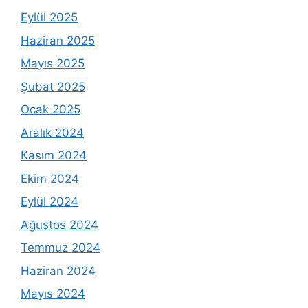
Eylül 2025
Haziran 2025
Mayıs 2025
Şubat 2025
Ocak 2025
Aralık 2024
Kasım 2024
Ekim 2024
Eylül 2024
Ağustos 2024
Temmuz 2024
Haziran 2024
Mayıs 2024