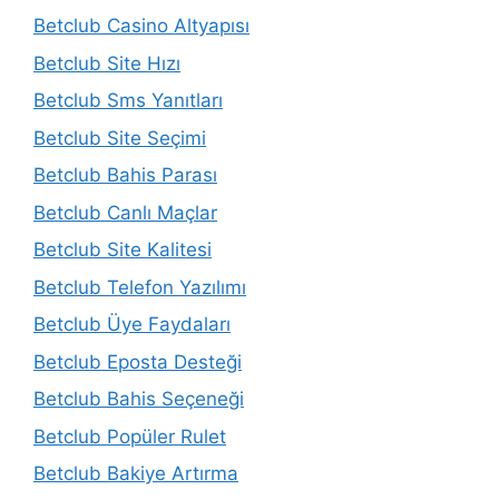
Betclub Casino Altyapısı
Betclub Site Hızı
Betclub Sms Yanıtları
Betclub Site Seçimi
Betclub Bahis Parası
Betclub Canlı Maçlar
Betclub Site Kalitesi
Betclub Telefon Yazılımı
Betclub Üye Faydaları
Betclub Eposta Desteği
Betclub Bahis Seçeneği
Betclub Popüler Rulet
Betclub Bakiye Artırma