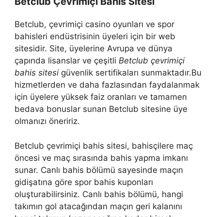
Betclub Çevrimiçi Bahis Sitesi
Betclub, çevrimiçi casino oyunları ve spor
bahisleri endüstrisinin üyeleri için bir web
sitesidir. Site, üyelerine Avrupa ve dünya
çapında lisanslar ve çeşitli
Betclub çevrimiçi
bahis sitesi
güvenlik sertifikaları sunmaktadır.Bu
hizmetlerden ve daha fazlasından faydalanmak
için üyelere yüksek faiz oranları ve tamamen
bedava bonuslar sunan Betclub sitesine üye
olmanızı öneririz.
Betclub çevrimiçi bahis sitesi, bahisçilere maç
öncesi ve maç sırasında bahis yapma imkanı
sunar. Canlı bahis bölümü sayesinde maçın
gidişatına göre spor bahis kuponları
oluşturabilirsiniz. Canlı bahis bölümü, hangi
takımın gol atacağından maçın geri kalanını