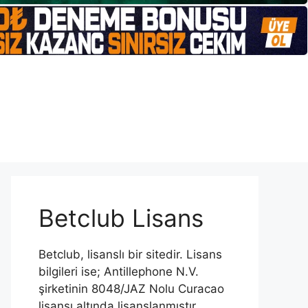
Betclub Lisans
Betclub, lisanslı bir sitedir. Lisans
bilgileri ise; Antillephone N.V.
şirketinin 8048/JAZ Nolu Curacao
lisansı altında lisanslanmıştır.