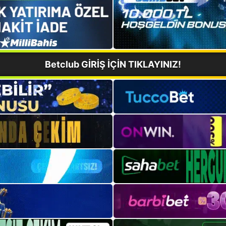
Betclub GİRİŞ İÇİN TIKLAYINIZ!