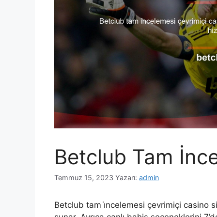
Betclub Tam İnc
Temmuz 15, 2023
Yazarı:
admin
Betclub tam i̇ncelemesi çevrimiçi casino site
sunar. Ayrıca canlı bahis seçeneklerini 7’de