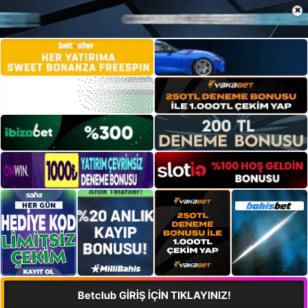
×
Betclub GİRİŞ İÇİN TIKLAYINIZ!