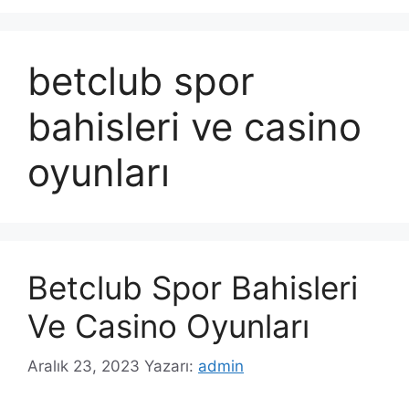
betclub spor
bahisleri ve casino
oyunları
Betclub Spor Bahisleri
Ve Casino Oyunları
Aralık 23, 2023
Yazarı:
admin