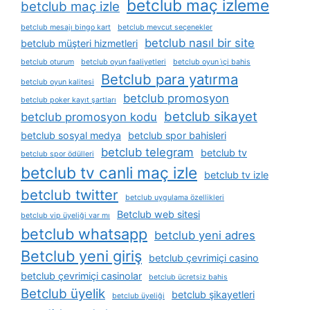
betclub maç izleme
betclub maç izle
betclub mesajı bingo kart
betclub mevcut seçenekler
betclub nasıl bir site
betclub müşteri hizmetleri
betclub oturum
betclub oyun faaliyetleri
betclub oyun i̇çi bahis
Betclub para yatırma
betclub oyun kalitesi
betclub promosyon
betclub poker kayıt şartları
betclub sikayet
betclub promosyon kodu
betclub sosyal medya
betclub spor bahisleri
betclub telegram
betclub tv
betclub spor ödülleri
betclub tv canli maç izle
betclub tv izle
betclub twitter
betclub uygulama özellikleri
Betclub web sitesi
betclub vip üyeliği var mı
betclub whatsapp
betclub yeni adres
Betclub yeni giriş
betclub çevrimiçi casino
betclub çevrimiçi casinolar
betclub ücretsiz bahis
Betclub üyelik
betclub şikayetleri
betclub üyeliği