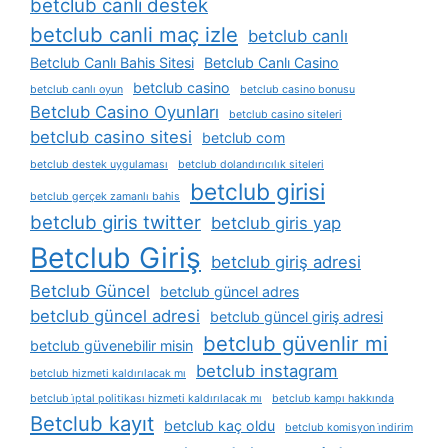
betclub canli destek
betclub canli maç izle
betclub canlı
Betclub Canlı Bahis Sitesi
Betclub Canlı Casino
betclub casino
betclub canlı oyun
betclub casino bonusu
Betclub Casino Oyunları
betclub casino siteleri
betclub casino sitesi
betclub com
betclub destek uygulaması
betclub dolandırıcılık siteleri
betclub girisi
betclub gerçek zamanlı bahis
betclub giris twitter
betclub giris yap
Betclub Giriş
betclub giriş adresi
Betclub Güncel
betclub güncel adres
betclub güncel adresi
betclub güncel giriş adresi
betclub güvenlir mi
betclub güvenebilir misin
betclub instagram
betclub hizmeti kaldırılacak mı
betclub i̇ptal politikası hizmeti kaldırılacak mı
betclub kampı hakkında
Betclub kayıt
betclub kaç oldu
betclub komisyon i̇ndirim