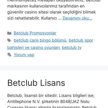
memnuniyetsiz mesajları okuyabilirsiniz. Betclub
markasının kullanıcılarımız tarafından en
güvenilir casino sitesi olarak seçildiğini bilmek
sizi rahatlatabilir. Kullanıcı …
Devamını oku…
Kategoriler
Betclub Promosyonlar
Etiketler
betclub canlı bingo bölümü
,
betclub spor
bahisleri ve casino oyunları
,
betclub tv
Yorum yap
Betclub Lisans
Betclub, lisanslı bir sitedir. Lisans bilgileri ise;
Antillephone N.V. şirketinin 8048/JAZ Nolu
Curacao lisansı altında lisanslanmıştır. Betclub