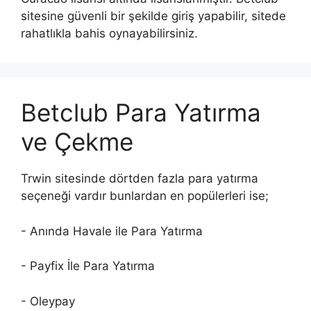
sitesine güvenli bir şekilde giriş yapabilir, sitede
rahatlıkla bahis oynayabilirsiniz.
Betclub Para Yatırma
ve Çekme
Trwin sitesinde dörtden fazla para yatırma
seçeneği vardır bunlardan en popülerleri ise;
- Anında Havale ile Para Yatırma
- Payfix İle Para Yatırma
- Oleypay