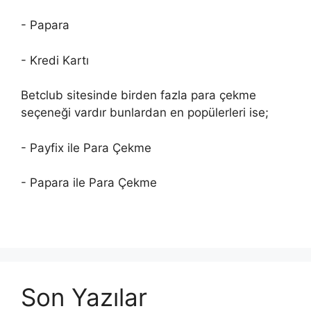
- Papara
- Kredi Kartı
Betclub sitesinde birden fazla para çekme
seçeneği vardır bunlardan en popülerleri ise;
- Payfix ile Para Çekme
- Papara ile Para Çekme
Son Yazılar