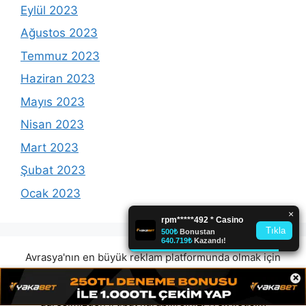
Eylül 2023
Ağustos 2023
Temmuz 2023
Haziran 2023
Mayıs 2023
Nisan 2023
Mart 2023
Şubat 2023
Ocak 2023
Avrasya'nın en büyük reklam platformunda olmak için
Microsoft Teams:
reklam@avrasyamarketing.com
×
adresimizden veya Telegram: @Avrasyamarketing
adresimizden irtibat kurabilirsiniz. (Tek iletişim