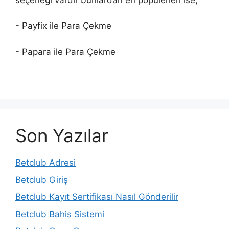
- Payfix ile Para Çekme
- Papara ile Para Çekme
Son Yazılar
Betclub Adresi
Betclub Giriş
Betclub Kayıt Sertifikası Nasıl Gönderilir
Betclub Bahis Sistemi