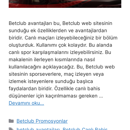
Betclub avantajları bu, Betclub web sitesinin
sunduğu ek özelliklerden ve avantajlardan
biridir. Canlı maçları izleyebileceğiniz bir bölüm
oluşturduk. Kullanımı çok kolaydır. Bu alanda
canlı spor karşılaşmalarını izleyebilirsiniz. Bu
makalenin ilerleyen kısımlarında nasıl
kullanılacağını açıklayacağız. Bu, Betclub web
sitesinin sporseverlere, maç izleyen veya
izlemek isteyenlere sunduğu başlıca
faydalardan biridir. Özellikle canlı bahis
düşünenler için kaçırılmaması gereken …
Devamını oku…
Kategoriler
Betclub Promosyonlar
Etiketler
betclub avantajları
,
Betclub Canlı Bahis