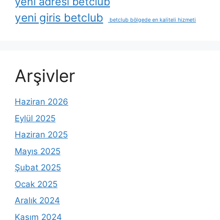
yeni adresi betclub
yeni giris betclub
betclub bölgede en kaliteli hizmeti
Arşivler
Haziran 2026
Eylül 2025
Haziran 2025
Mayıs 2025
Şubat 2025
Ocak 2025
Aralık 2024
Kasım 2024