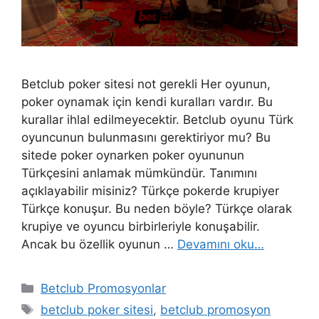
Betclub poker sitesi not gerekli Her oyunun,
poker oynamak için kendi kuralları vardır. Bu
kurallar ihlal edilmeyecektir. Betclub oyunu Türk
oyuncunun bulunmasını gerektiriyor mu? Bu
sitede poker oynarken poker oyununun
Türkçesini anlamak mümkündür. Tanımını
açıklayabilir misiniz? Türkçe pokerde krupiyer
Türkçe konuşur. Bu neden böyle? Türkçe olarak
krupiye ve oyuncu birbirleriyle konuşabilir.
Ancak bu özellik oyunun …
Devamını oku…
Kategoriler
Betclub Promosyonlar
Etiketler
betclub poker sitesi
,
betclub promosyon