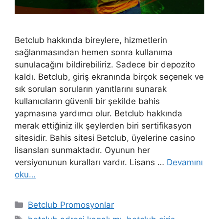
Betclub hakkında bireylere, hizmetlerin
sağlanmasından hemen sonra kullanıma
sunulacağını bildirebiliriz. Sadece bir depozito
kaldı. Betclub, giriş ekranında birçok seçenek ve
sık sorulan soruların yanıtlarını sunarak
kullanıcıların güvenli bir şekilde bahis
yapmasına yardımcı olur. Betclub hakkında
merak ettiğiniz ilk şeylerden biri sertifikasyon
sitesidir. Bahis sitesi Betclub, üyelerine casino
lisansları sunmaktadır. Oyunun her
versiyonunun kuralları vardır. Lisans …
Devamını
oku…
Kategoriler
Betclub Promosyonlar
Etiketler