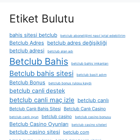
Etiket Bulutu
bahis sitesi betclub
betclub aboneliğimi nasıl i̇ptal edebilirim
Betclub Adres
betclub adres değişikliği
betclub adresi
betclub alan adı
Betclub Bahis
betclub bahis i̇mkanları
Betclub bahis sitesi
betclub basit adım
Betclub Bonus
betclub bonus rulosu kaydı
betclub canli destek
betclub canli maç izle
betclub canlı
Betclub Canlı Bahis Sitesi
Betclub Canlı Casino
betclub casino
betclub canlı oyun
betclub casino bonusu
Betclub Casino Oyunları
betclub casino siteleri
betclub casino sitesi
betclub com