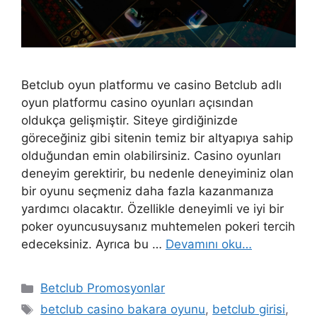
Betclub oyun platformu ve casino Betclub adlı
oyun platformu casino oyunları açısından
oldukça gelişmiştir. Siteye girdiğinizde
göreceğiniz gibi sitenin temiz bir altyapıya sahip
olduğundan emin olabilirsiniz. Casino oyunları
deneyim gerektirir, bu nedenle deneyiminiz olan
bir oyunu seçmeniz daha fazla kazanmanıza
yardımcı olacaktır. Özellikle deneyimli ve iyi bir
poker oyuncusuysanız muhtemelen pokeri tercih
edeceksiniz. Ayrıca bu …
Devamını oku…
Kategoriler
Betclub Promosyonlar
Etiketler
betclub casino bakara oyunu
,
betclub girisi
,