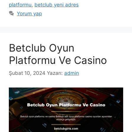
platformu
,
betclub yeni adres
Yorum yap
Betclub Oyun
Platformu Ve Casino
Şubat 10, 2024
Yazarı:
admin