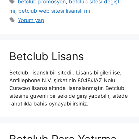
Etiketler
betclub promosyon
,
betclub sitesi değişti
mi
,
betclub web sitesi lisanslı mı
Yorum yap
Betclub Lisans
Betclub, lisanslı bir sitedir. Lisans bilgileri ise;
Antillephone N.V. şirketinin 8048/JAZ Nolu
Curacao lisansı altında lisanslanmıştır. Betclub
sitesine güvenli bir şekilde giriş yapabilir, sitede
rahatlıkla bahis oynayabilirsiniz.
Betclub Para Yatırma