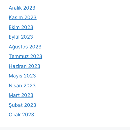
Aralık 2023
Kasım 2023
Ekim 2023
Eylül 2023
Ağustos 2023
Temmuz 2023
Haziran 2023
Mayıs 2023
Nisan 2023
Mart 2023
Şubat 2023
Ocak 2023