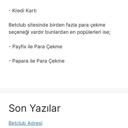
- Kredi Kartı
Betclub sitesinde birden fazla para çekme
seçeneği vardır bunlardan en popülerleri ise;
- Payfix ile Para Çekme
- Papara ile Para Çekme
Son Yazılar
Betclub Adresi