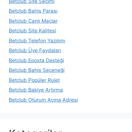
Betclub Site Seçimi
Betclub Bahis Parası
Betclub Canlı Maçlar
Betclub Site Kalitesi
Betclub Telefon Yazılımı
Betclub Üye Faydaları
Betclub Eposta Desteği
Betclub Bahis Seçeneği
Betclub Popüler Rulet
Betclub Bakiye Artırma
Betclub Oturum Açma Adresi