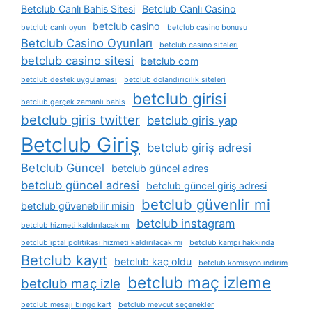
Betclub Canlı Bahis Sitesi
Betclub Canlı Casino
betclub casino
betclub canlı oyun
betclub casino bonusu
Betclub Casino Oyunları
betclub casino siteleri
betclub casino sitesi
betclub com
betclub destek uygulaması
betclub dolandırıcılık siteleri
betclub girisi
betclub gerçek zamanlı bahis
betclub giris twitter
betclub giris yap
Betclub Giriş
betclub giriş adresi
Betclub Güncel
betclub güncel adres
betclub güncel adresi
betclub güncel giriş adresi
betclub güvenlir mi
betclub güvenebilir misin
betclub instagram
betclub hizmeti kaldırılacak mı
betclub i̇ptal politikası hizmeti kaldırılacak mı
betclub kampı hakkında
Betclub kayıt
betclub kaç oldu
betclub komisyon i̇ndirim
betclub maç izleme
betclub maç izle
betclub mesajı bingo kart
betclub mevcut seçenekler