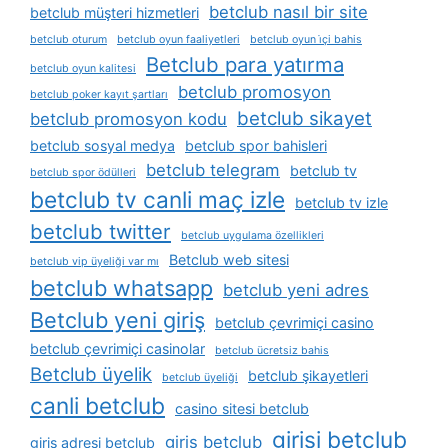
betclub nasıl bir site
betclub müşteri hizmetleri
betclub oturum
betclub oyun faaliyetleri
betclub oyun i̇çi bahis
Betclub para yatırma
betclub oyun kalitesi
betclub promosyon
betclub poker kayıt şartları
betclub sikayet
betclub promosyon kodu
betclub sosyal medya
betclub spor bahisleri
betclub telegram
betclub tv
betclub spor ödülleri
betclub tv canli maç izle
betclub tv izle
betclub twitter
betclub uygulama özellikleri
Betclub web sitesi
betclub vip üyeliği var mı
betclub whatsapp
betclub yeni adres
Betclub yeni giriş
betclub çevrimiçi casino
betclub çevrimiçi casinolar
betclub ücretsiz bahis
Betclub üyelik
betclub şikayetleri
betclub üyeliği
canli betclub
casino sitesi betclub
girisi betclub
giris betclub
giris adresi betclub