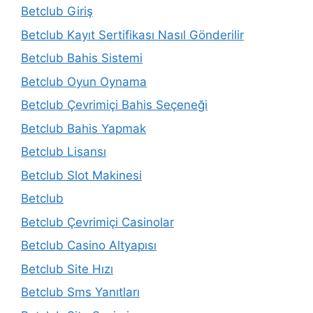
Betclub Giriş
Betclub Kayıt Sertifikası Nasıl Gönderilir
Betclub Bahis Sistemi
Betclub Oyun Oynama
Betclub Çevrimiçi Bahis Seçeneği
Betclub Bahis Yapmak
Betclub Lisansı
Betclub Slot Makinesi
Betclub
Betclub Çevrimiçi Casinolar
Betclub Casino Altyapısı
Betclub Site Hızı
Betclub Sms Yanıtları