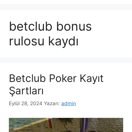
betclub bonus
rulosu kaydı
Betclub Poker Kayıt
Şartları
Eylül 28, 2024
Yazarı:
admin