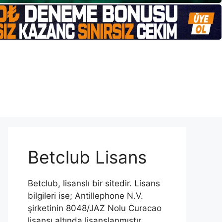
Betclub Lisans
Betclub, lisanslı bir sitedir. Lisans
bilgileri ise; Antillephone N.V.
şirketinin 8048/JAZ Nolu Curacao
lisansı altında lisanslanmıştır.