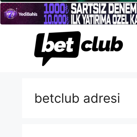
İçeriğe
atla
betclub adresi