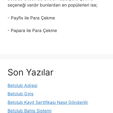
seçeneği vardır bunlardan en popülerleri ise;
- Payfix ile Para Çekme
- Papara ile Para Çekme
Son Yazılar
Betclub Adresi
Betclub Giriş
Betclub Kayıt Sertifikası Nasıl Gönderilir
Betclub Bahis Sistemi