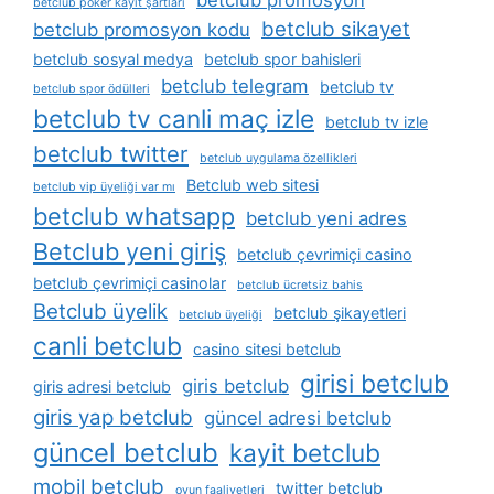
betclub poker kayıt şartları
betclub sikayet
betclub promosyon kodu
betclub sosyal medya
betclub spor bahisleri
betclub telegram
betclub tv
betclub spor ödülleri
betclub tv canli maç izle
betclub tv izle
betclub twitter
betclub uygulama özellikleri
Betclub web sitesi
betclub vip üyeliği var mı
betclub whatsapp
betclub yeni adres
Betclub yeni giriş
betclub çevrimiçi casino
betclub çevrimiçi casinolar
betclub ücretsiz bahis
Betclub üyelik
betclub şikayetleri
betclub üyeliği
canli betclub
casino sitesi betclub
girisi betclub
giris betclub
giris adresi betclub
giris yap betclub
güncel adresi betclub
güncel betclub
kayit betclub
mobil betclub
twitter betclub
oyun faaliyetleri