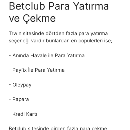
Betclub Para Yatırma
ve Çekme
Trwin sitesinde dörtden fazla para yatırma
seçeneği vardır bunlardan en popülerleri ise;
- Anında Havale ile Para Yatırma
- Payfix İle Para Yatırma
- Oleypay
- Papara
- Kredi Kartı
Betclub sitesinde birden fazla para çekme