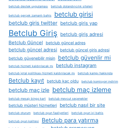
betclub destek uygulaması
betclub dolandırıcılık siteleri
betclub girisi
betclub gerçek zamanlı bahis
betclub giris twitter
betclub giris yap
Betclub Giriş
betclub giriş adresi
Betclub Güncel
betclub güncel adres
betclub güncel adresi
betclub güncel giriş adresi
betclub güvenlir mi
betclub güvenebilir misin
betclub instagram
betclub hizmeti kaldırılacak mı
betclub i̇ptal politikası hizmeti kaldırılacak mı
betclub kampı hakkında
Betclub kayıt
betclub kaç oldu
betclub komisyon i̇ndirim
betclub maç izleme
betclub maç izle
betclub mesajı bingo kart
betclub mevcut seçenekler
betclub nasıl bir site
betclub müşteri hizmetleri
betclub oturum
betclub oyun faaliyetleri
betclub oyun i̇çi bahis
Betclub para yatırma
betclub oyun kalitesi
betclub promosyon