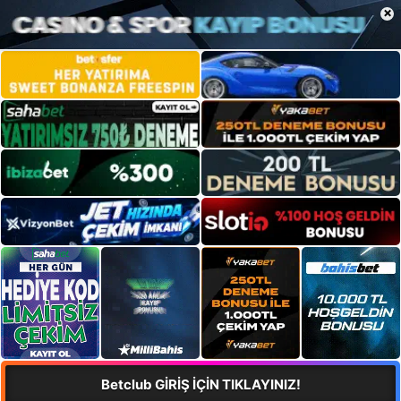
×
Betclub GİRİŞ İÇİN TIKLAYINIZ!