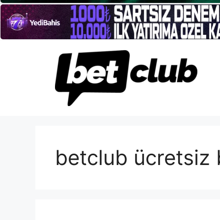
İçeriğe
atla
betclub ücretsiz