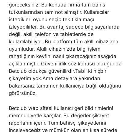
göreceksiniz. Bu konuda firma tüm bahis
tutkunlarından tam not almıştır. Kullanıcılar
istedikleri oyunu seçip tek tıkla maçı
izleyebilirler. Bu avantaj sadece bilgisayarlarda
değil, akıllı telefon ve tabletlerde de
kullanılabiliyor. Bu platform tüm akıllı cihazlarla
uyumludur. Akıllı cihazınızda bilgi işlem
rahatlığının keyfini nasıl çıkaracağınız aşağıda
açıklanmıştır. Güvenilirlik söz konusu olduğunda
Betclub oldukça güvenilirdir.Tabii ki hiçbir
şikayetim yok.Ama detaylara yakından
bakarsanız tamamen kullanıcıya bağlı olduğunu
görürsünüz.
Betclub web sitesi kullanıcı geri bildirimlerini
memnuniyetle karşılar. Bu değerler şikayet
raporlarını içerir. Tüm bahisçi şikayetlerini
inceleyeceğiz ve mümkün olan en kısa sürede