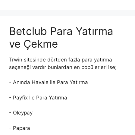
Betclub Para Yatırma
ve Çekme
Trwin sitesinde dörtden fazla para yatırma
seçeneği vardır bunlardan en popülerleri ise;
- Anında Havale ile Para Yatırma
- Payfix İle Para Yatırma
- Oleypay
- Papara