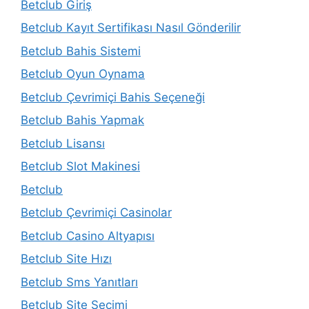
Betclub Giriş
Betclub Kayıt Sertifikası Nasıl Gönderilir
Betclub Bahis Sistemi
Betclub Oyun Oynama
Betclub Çevrimiçi Bahis Seçeneği
Betclub Bahis Yapmak
Betclub Lisansı
Betclub Slot Makinesi
Betclub
Betclub Çevrimiçi Casinolar
Betclub Casino Altyapısı
Betclub Site Hızı
Betclub Sms Yanıtları
Betclub Site Seçimi