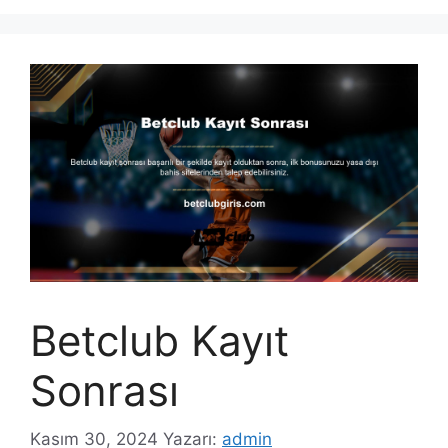
Betclub Kayıt
Sonrası
Kasım 30, 2024
Yazarı:
admin