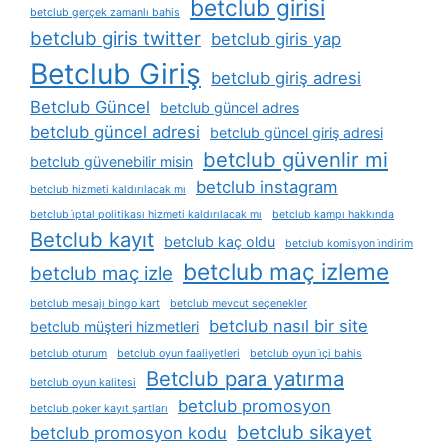
betclub girisi
betclub gerçek zamanlı bahis
betclub giris twitter
betclub giris yap
Betclub Giriş
betclub giriş adresi
Betclub Güncel
betclub güncel adres
betclub güncel adresi
betclub güncel giriş adresi
betclub güvenlir mi
betclub güvenebilir misin
betclub instagram
betclub hizmeti kaldırılacak mı
betclub i̇ptal politikası hizmeti kaldırılacak mı
betclub kampı hakkında
Betclub kayıt
betclub kaç oldu
betclub komisyon i̇ndirim
betclub maç izleme
betclub maç izle
betclub mesajı bingo kart
betclub mevcut seçenekler
betclub nasıl bir site
betclub müşteri hizmetleri
betclub oturum
betclub oyun faaliyetleri
betclub oyun i̇çi bahis
Betclub para yatırma
betclub oyun kalitesi
betclub promosyon
betclub poker kayıt şartları
betclub sikayet
betclub promosyon kodu