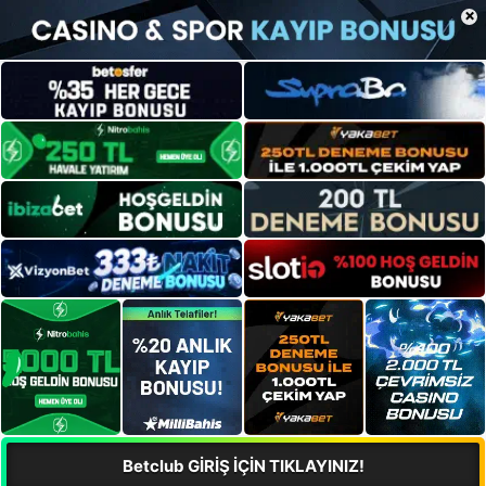
×
Betclub GİRİŞ İÇİN TIKLAYINIZ!