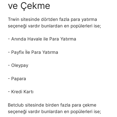
ve Çekme
Trwin sitesinde dörtden fazla para yatırma
seçeneği vardır bunlardan en popülerleri ise;
- Anında Havale ile Para Yatırma
- Payfix İle Para Yatırma
- Oleypay
- Papara
- Kredi Kartı
Betclub sitesinde birden fazla para çekme
seçeneği vardır bunlardan en popülerleri ise;