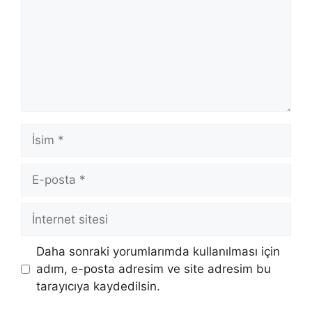
İsim
E-
posta
İnternet
sitesi
Daha sonraki yorumlarımda kullanılması için
adım, e-posta adresim ve site adresim bu
tarayıcıya kaydedilsin.