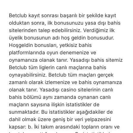
Betclub kayıt sonrası başarılı bir şekilde kayıt
olduktan sonra, ilk bonusunuzu yasa dışı bahis
sitelerinden talep edebilirsiniz. Verdiğimiz ilk
üyelik bonusunun adı hoş geldin bonusudur.
Hoşgeldin bonusları, yetkisiz bahis
platformlarında oyun denemenize ve
oynamanıza olanak tanır. Yasadışı bahis sitemiz
Betclub tüm liglerin canlı maçlarına bahis
oynayabilirsiniz. Betclub tüm maçları gerçek
zamanlı olarak izlemenize ve bahis oynamanıza
olanak tanır. Yasadışı casino sitelerinin canlı
bahis bölümü aynı zamanda oynanan canlı
maçların sayısına ilişkin istatistikler de
sunmaktadır. Bu istatistikler aşağıdakiler de
dahil olmak üzere geniş bir veri yelpazesini
kapsar: b. İki takım arasındaki topların oranı ve