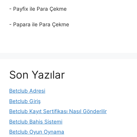
- Payfix ile Para Çekme
- Papara ile Para Çekme
Son Yazılar
Betclub Adresi
Betclub Giriş
Betclub Kayıt Sertifikası Nasıl Gönderilir
Betclub Bahis Sistemi
Betclub Oyun Oynama