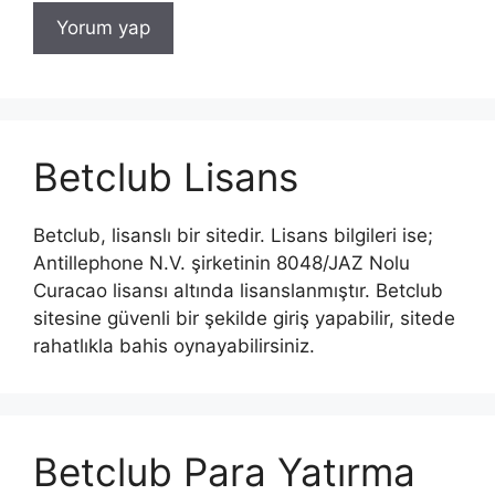
Betclub Lisans
Betclub, lisanslı bir sitedir. Lisans bilgileri ise;
Antillephone N.V. şirketinin 8048/JAZ Nolu
Curacao lisansı altında lisanslanmıştır. Betclub
sitesine güvenli bir şekilde giriş yapabilir, sitede
rahatlıkla bahis oynayabilirsiniz.
Betclub Para Yatırma