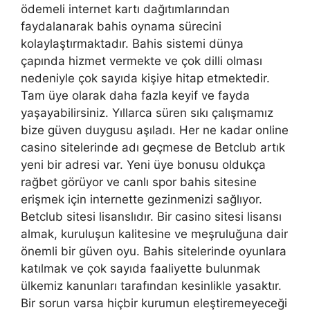
ödemeli internet kartı dağıtımlarından
faydalanarak bahis oynama sürecini
kolaylaştırmaktadır. Bahis sistemi dünya
çapında hizmet vermekte ve çok dilli olması
nedeniyle çok sayıda kişiye hitap etmektedir.
Tam üye olarak daha fazla keyif ve fayda
yaşayabilirsiniz. Yıllarca süren sıkı çalışmamız
bize güven duygusu aşıladı. Her ne kadar online
casino sitelerinde adı geçmese de Betclub artık
yeni bir adresi var. Yeni üye bonusu oldukça
rağbet görüyor ve canlı spor bahis sitesine
erişmek için internette gezinmenizi sağlıyor.
Betclub sitesi lisanslıdır. Bir casino sitesi lisansı
almak, kuruluşun kalitesine ve meşruluğuna dair
önemli bir güven oyu. Bahis sitelerinde oyunlara
katılmak ve çok sayıda faaliyette bulunmak
ülkemiz kanunları tarafından kesinlikle yasaktır.
Bir sorun varsa hiçbir kurumun eleştiremeyeceği