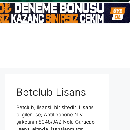
Betclub Lisans
Betclub, lisanslı bir sitedir. Lisans
bilgileri ise; Antillephone N.V.
şirketinin 8048/JAZ Nolu Curacao
lisansı altında lisanslanmıştır.