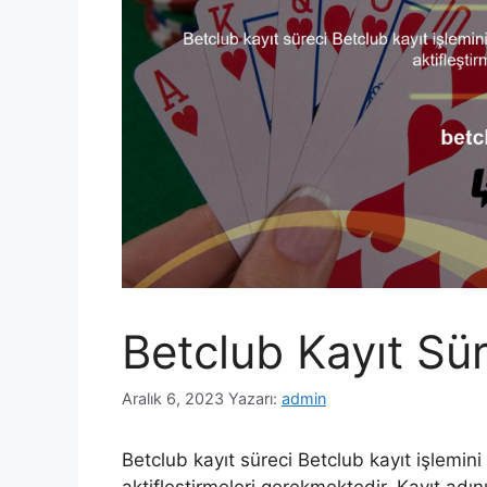
Betclub Kayıt Sür
Aralık 6, 2023
Yazarı:
admin
Betclub kayıt süreci Betclub kayıt işlemin
aktifleştirmeleri gerekmektedir. Kayıt adını