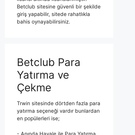
Betclub sitesine güvenli bir şekilde
giriş yapabilir, sitede rahatlıkla
bahis oynayabilirsiniz.
Betclub Para
Yatırma ve
Çekme
Trwin sitesinde dörtden fazla para
yatırma seçeneği vardır bunlardan
en popülerleri ise;
- Anında Havale ile Para Yatırma