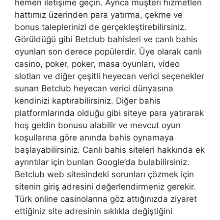
hemen iletişime geçin. Ayrıca müşteri hizmetleri
hattımız üzerinden para yatırma, çekme ve
bonus taleplerinizi de gerçekleştirebilirsiniz.
Görüldüğü gibi Betclub bahisleri ve canlı bahis
oyunları son derece popülerdir. Üye olarak canlı
casino, poker, poker, masa oyunları, video
slotları ve diğer çeşitli heyecan verici seçenekler
sunan Betclub heyecan verici dünyasına
kendinizi kaptırabilirsiniz. Diğer bahis
platformlarında olduğu gibi siteye para yatırarak
hoş geldin bonusu alabilir ve mevcut oyun
koşullarına göre anında bahis oynamaya
başlayabilirsiniz. Canlı bahis siteleri hakkında ek
ayrıntılar için bunları Google’da bulabilirsiniz.
Betclub web sitesindeki sorunları çözmek için
sitenin giriş adresini değerlendirmeniz gerekir.
Türk online casinolarına göz attığınızda ziyaret
ettiğiniz site adresinin sıklıkla değiştiğini