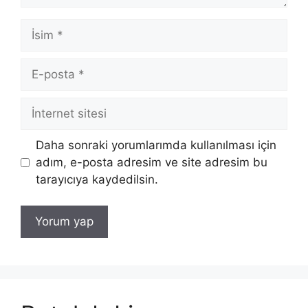
İsim
E-
posta
İnternet
sitesi
Daha sonraki yorumlarımda kullanılması için
adım, e-posta adresim ve site adresim bu
tarayıcıya kaydedilsin.