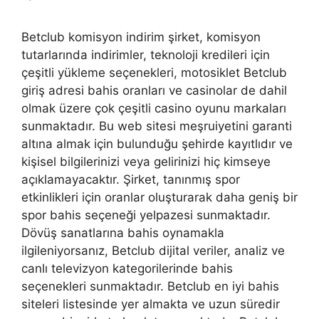
Betclub komisyon indirim şirket, komisyon
tutarlarında indirimler, teknoloji kredileri için
çeşitli yükleme seçenekleri, motosiklet Betclub
giriş adresi bahis oranları ve casinolar de dahil
olmak üzere çok çeşitli casino oyunu markaları
sunmaktadır. Bu web sitesi meşruiyetini garanti
altına almak için bulunduğu şehirde kayıtlıdır ve
kişisel bilgilerinizi veya gelirinizi hiç kimseye
açıklamayacaktır. Şirket, tanınmış spor
etkinlikleri için oranlar oluşturarak daha geniş bir
spor bahis seçeneği yelpazesi sunmaktadır.
Dövüş sanatlarına bahis oynamakla
ilgileniyorsanız, Betclub dijital veriler, analiz ve
canlı televizyon kategorilerinde bahis
seçenekleri sunmaktadır. Betclub en iyi bahis
siteleri listesinde yer almakta ve uzun süredir