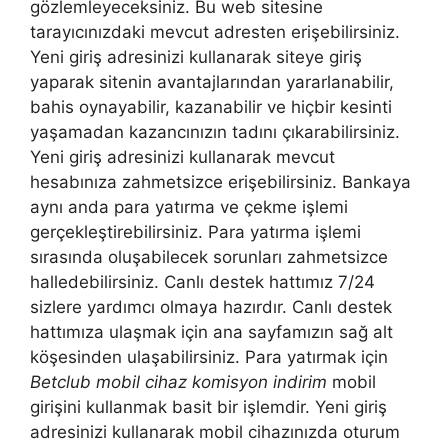
gözlemleyeceksiniz. Bu web sitesine
tarayıcınızdaki mevcut adresten erişebilirsiniz.
Yeni giriş adresinizi kullanarak siteye giriş
yaparak sitenin avantajlarından yararlanabilir,
bahis oynayabilir, kazanabilir ve hiçbir kesinti
yaşamadan kazancınızın tadını çıkarabilirsiniz.
Yeni giriş adresinizi kullanarak mevcut
hesabınıza zahmetsizce erişebilirsiniz. Bankaya
aynı anda para yatırma ve çekme işlemi
gerçekleştirebilirsiniz. Para yatırma işlemi
sırasında oluşabilecek sorunları zahmetsizce
halledebilirsiniz. Canlı destek hattımız 7/24
sizlere yardımcı olmaya hazırdır. Canlı destek
hattımıza ulaşmak için ana sayfamızın sağ alt
köşesinden ulaşabilirsiniz. Para yatırmak için
Betclub mobil cihaz komisyon indirim
mobil
girişini kullanmak basit bir işlemdir. Yeni giriş
adresinizi kullanarak mobil cihazınızda oturum