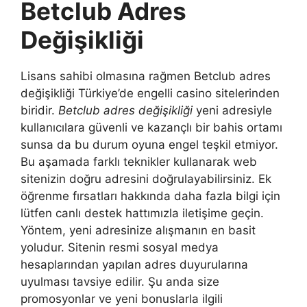
Betclub Adres
Değişikliği
Lisans sahibi olmasına rağmen Betclub adres
değişikliği Türkiye’de engelli casino sitelerinden
biridir.
Betclub adres değişikliği
yeni adresiyle
kullanıcılara güvenli ve kazançlı bir bahis ortamı
sunsa da bu durum oyuna engel teşkil etmiyor.
Bu aşamada farklı teknikler kullanarak web
sitenizin doğru adresini doğrulayabilirsiniz. Ek
öğrenme fırsatları hakkında daha fazla bilgi için
lütfen canlı destek hattımızla iletişime geçin.
Yöntem, yeni adresinize alışmanın en basit
yoludur. Sitenin resmi sosyal medya
hesaplarından yapılan adres duyurularına
uyulması tavsiye edilir. Şu anda size
promosyonlar ve yeni bonuslarla ilgili