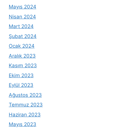
Mayıs 2024
Nisan 2024
Mart 2024
Şubat 2024
Ocak 2024
Aralık 2023
Kasım 2023
Ekim 2023
Eylül 2023
Ağustos 2023
Temmuz 2023
Haziran 2023
Mayıs 2023