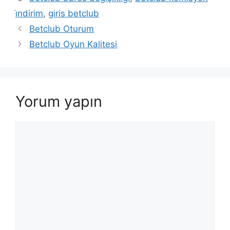
i̇ndirim
,
giris betclub
Betclub Oturum
Betclub Oyun Kalitesi
Yorum yapın
Yorum