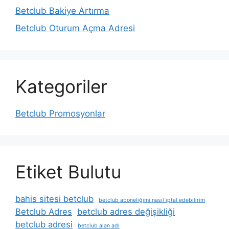
Betclub Bakiye Artırma
Betclub Oturum Açma Adresi
Kategoriler
Betclub Promosyonlar
Etiket Bulutu
bahis sitesi betclub
betclub aboneliğimi nasıl i̇ptal edebilirim
Betclub Adres
betclub adres değişikliği
betclub adresi
betclub alan adı