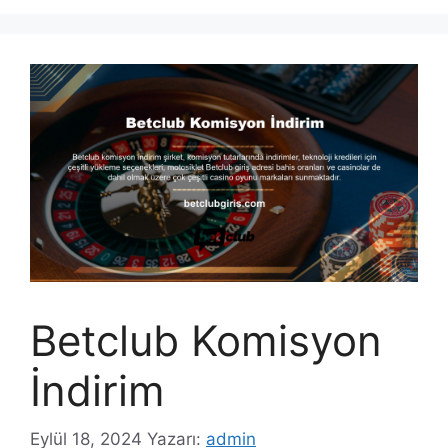
Betclub Komisyon
İndirim
Eylül 18, 2024
Yazarı:
admin