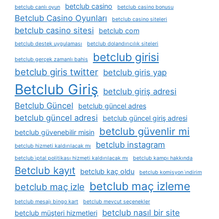
betclub casino
betclub canlı oyun
betclub casino bonusu
Betclub Casino Oyunları
betclub casino siteleri
betclub casino sitesi
betclub com
betclub destek uygulaması
betclub dolandırıcılık siteleri
betclub girisi
betclub gerçek zamanlı bahis
betclub giris twitter
betclub giris yap
Betclub Giriş
betclub giriş adresi
Betclub Güncel
betclub güncel adres
betclub güncel adresi
betclub güncel giriş adresi
betclub güvenlir mi
betclub güvenebilir misin
betclub instagram
betclub hizmeti kaldırılacak mı
betclub i̇ptal politikası hizmeti kaldırılacak mı
betclub kampı hakkında
Betclub kayıt
betclub kaç oldu
betclub komisyon i̇ndirim
betclub maç izleme
betclub maç izle
betclub mesajı bingo kart
betclub mevcut seçenekler
betclub nasıl bir site
betclub müşteri hizmetleri