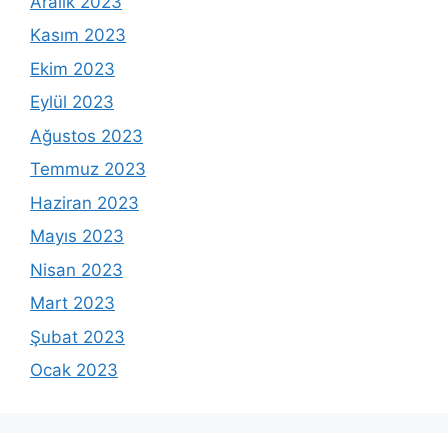
Aralık 2023
Kasım 2023
Ekim 2023
Eylül 2023
Ağustos 2023
Temmuz 2023
Haziran 2023
Mayıs 2023
Nisan 2023
Mart 2023
Şubat 2023
Ocak 2023