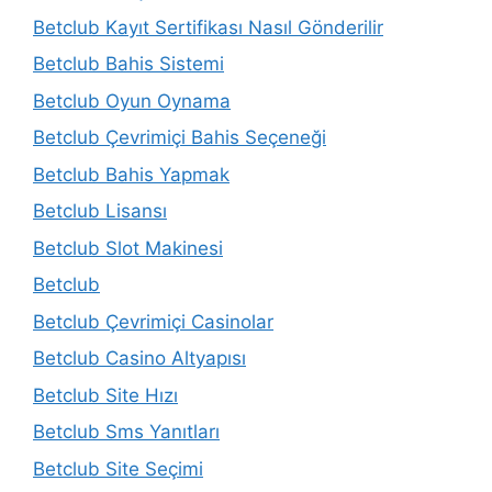
Betclub Kayıt Sertifikası Nasıl Gönderilir
Betclub Bahis Sistemi
Betclub Oyun Oynama
Betclub Çevrimiçi Bahis Seçeneği
Betclub Bahis Yapmak
Betclub Lisansı
Betclub Slot Makinesi
Betclub
Betclub Çevrimiçi Casinolar
Betclub Casino Altyapısı
Betclub Site Hızı
Betclub Sms Yanıtları
Betclub Site Seçimi