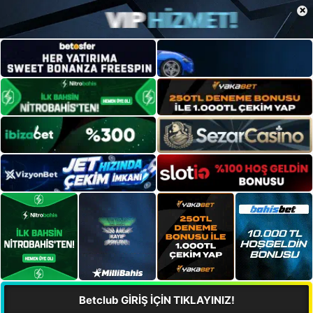
×
Betclub GİRİŞ İÇİN TIKLAYINIZ!