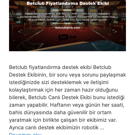
Betclub fiyatlandırma destek ekibi Betclub
Destek Ekibinin, bir soru veya sorunu paylaşmak
istediğinizde sizi desteklemek ve iletişimi
kolaylaştırmak için her zaman hazır olduğunu
bilerek, Betclub Canlı Destek Ekibi bunu istediği
zaman yapabilir. Haftanın veya günün her saati,
bahis dünyasında daha güvenilir bir ortam
yaratmak için birlikte çalışan bir ekibimiz var.
Ayrıca canlı destek ekibimizin robotik …