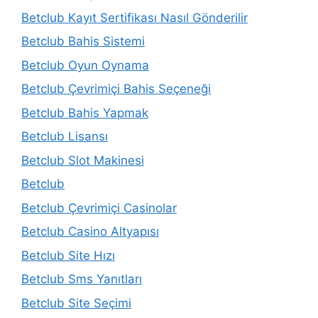
Betclub Kayıt Sertifikası Nasıl Gönderilir
Betclub Bahis Sistemi
Betclub Oyun Oynama
Betclub Çevrimiçi Bahis Seçeneği
Betclub Bahis Yapmak
Betclub Lisansı
Betclub Slot Makinesi
Betclub
Betclub Çevrimiçi Casinolar
Betclub Casino Altyapısı
Betclub Site Hızı
Betclub Sms Yanıtları
Betclub Site Seçimi