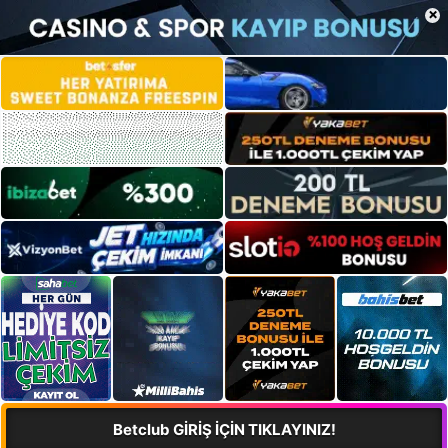
×
Betclub GİRİŞ İÇİN TIKLAYINIZ!