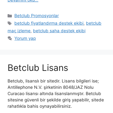
Devamını oku…
Kategoriler
Betclub Promosyonlar
Etiketler
betclub fiyatlandırma destek ekibi
,
betclub
maç izleme
,
betclub saha destek ekibi
Yorum yap
Betclub Lisans
Betclub, lisanslı bir sitedir. Lisans bilgileri ise;
Antillephone N.V. şirketinin 8048/JAZ Nolu
Curacao lisansı altında lisanslanmıştır. Betclub
sitesine güvenli bir şekilde giriş yapabilir, sitede
rahatlıkla bahis oynayabilirsiniz.