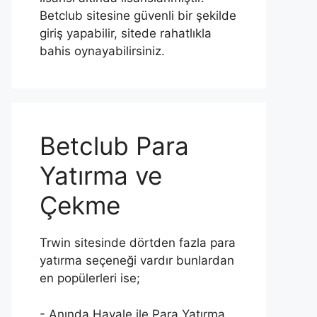
Betclub sitesine güvenli bir şekilde
giriş yapabilir, sitede rahatlıkla
bahis oynayabilirsiniz.
Betclub Para
Yatırma ve
Çekme
Trwin sitesinde dörtden fazla para
yatırma seçeneği vardır bunlardan
en popülerleri ise;
- Anında Havale ile Para Yatırma