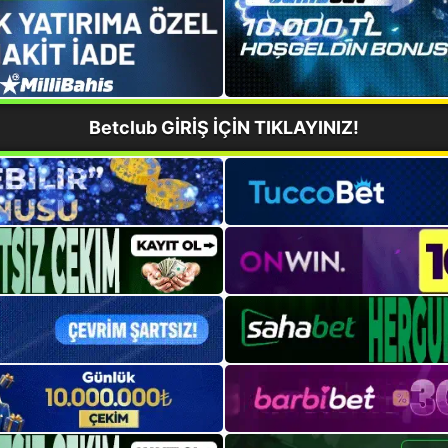
Betclub GİRİŞ İÇİN TIKLAYINIZ!