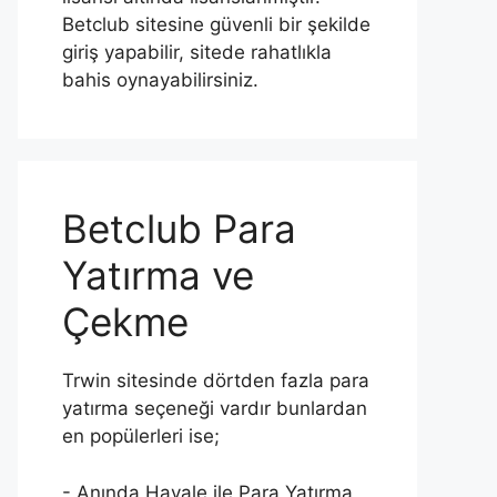
Betclub sitesine güvenli bir şekilde
giriş yapabilir, sitede rahatlıkla
bahis oynayabilirsiniz.
Betclub Para
Yatırma ve
Çekme
Trwin sitesinde dörtden fazla para
yatırma seçeneği vardır bunlardan
en popülerleri ise;
- Anında Havale ile Para Yatırma