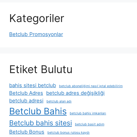
Kategoriler
Betclub Promosyonlar
Etiket Bulutu
bahis sitesi betclub
betclub aboneliğimi nasıl i̇ptal edebilirim
Betclub Adres
betclub adres değişikliği
betclub adresi
betclub alan adı
Betclub Bahis
betclub bahis i̇mkanları
Betclub bahis sitesi
betclub basit adım
Betclub Bonus
betclub bonus rulosu kaydı