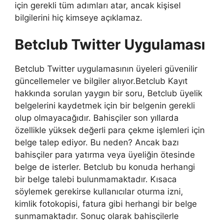
için gerekli tüm adımları atar, ancak kişisel
bilgilerini hiç kimseye açıklamaz.
Betclub Twitter Uygulaması
Betclub Twitter uygulamasının üyeleri güvenilir
güncellemeler ve bilgiler alıyor.Betclub Kayıt
hakkında sorulan yaygın bir soru, Betclub üyelik
belgelerini kaydetmek için bir belgenin gerekli
olup olmayacağıdır. Bahisçiler son yıllarda
özellikle yüksek değerli para çekme işlemleri için
belge talep ediyor. Bu neden? Ancak bazı
bahisçiler para yatırma veya üyeliğin ötesinde
belge de isterler. Betclub bu konuda herhangi
bir belge talebi bulunmamaktadır. Kısaca
söylemek gerekirse kullanıcılar oturma izni,
kimlik fotokopisi, fatura gibi herhangi bir belge
sunmamaktadır. Sonuç olarak bahisçilerle