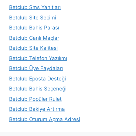
Betclub Sms Yanıtları
Betclub Site Seçimi
Betclub Bahis Parası
Betclub Canlı Maçlar
Betclub Site Kalitesi
Betclub Telefon Yazılımı
Betclub Üye Faydaları
Betclub Eposta Desteği
Betclub Bahis Seçeneği
Betclub Popüler Rulet
Betclub Bakiye Artırma
Betclub Oturum Açma Adresi