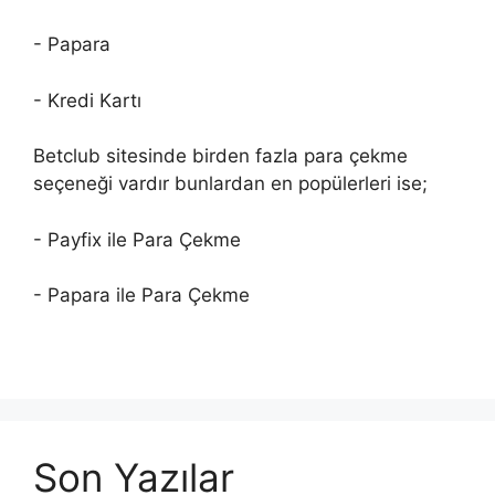
- Papara
- Kredi Kartı
Betclub sitesinde birden fazla para çekme
seçeneği vardır bunlardan en popülerleri ise;
- Payfix ile Para Çekme
- Papara ile Para Çekme
Son Yazılar