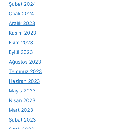
Şubat 2024
Ocak 2024
Aralık 2023
Kasım 2023
Ekim 2023
Eylül 2023
Ağustos 2023
Temmuz 2023
Haziran 2023
Mayıs 2023
Nisan 2023
Mart 2023
Şubat 2023