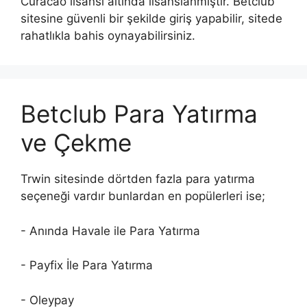
Curacao lisansı altında lisanslanmıştır. Betclub
sitesine güvenli bir şekilde giriş yapabilir, sitede
rahatlıkla bahis oynayabilirsiniz.
Betclub Para Yatırma
ve Çekme
Trwin sitesinde dörtden fazla para yatırma
seçeneği vardır bunlardan en popülerleri ise;
- Anında Havale ile Para Yatırma
- Payfix İle Para Yatırma
- Oleypay