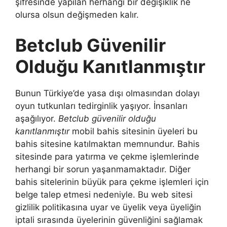
şifresinde yapılan herhangi bir değişiklik ne
olursa olsun değişmeden kalır.
Betclub Güvenilir
Olduğu Kanıtlanmıştır
Bunun Türkiye’de yasa dışı olmasından dolayı
oyun tutkunları tedirginlik yaşıyor. İnsanları
aşağılıyor.
Betclub güvenilir olduğu
kanıtlanmıştır
mobil bahis sitesinin üyeleri bu
bahis sitesine katılmaktan memnundur. Bahis
sitesinde para yatırma ve çekme işlemlerinde
herhangi bir sorun yaşanmamaktadır. Diğer
bahis sitelerinin büyük para çekme işlemleri için
belge talep etmesi nedeniyle. Bu web sitesi
gizlilik politikasına uyar ve üyelik veya üyeliğin
iptali sırasında üyelerinin güvenliğini sağlamak