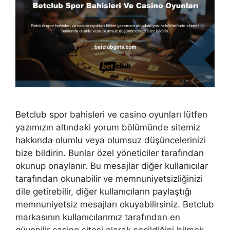
Betclub spor bahisleri ve casino oyunları lütfen
yazımızın altındaki yorum bölümünde sitemiz
hakkında olumlu veya olumsuz düşüncelerinizi
bize bildirin. Bunlar özel yöneticiler tarafından
okunup onaylanır. Bu mesajlar diğer kullanıcılar
tarafından okunabilir ve memnuniyetsizliğinizi
dile getirebilir, diğer kullanıcıların paylaştığı
memnuniyetsiz mesajları okuyabilirsiniz. Betclub
markasının kullanıcılarımız tarafından en