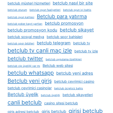
betclub nasıl bir site
betclub müşteri hizmetleri
betclub oturum
betclub oyun faaliyetleri
betclub oyun i̇çi bahis
Betclub para yatırma
betclub oyun kalitesi
betclub promosyon
betclub poker kayıt şartları
betclub sikayet
betclub promosyon kodu
betclub sosyal medya
betclub spor bahisleri
betclub telegram
betclub tv
betclub spor ödülleri
betclub tv canli maç izle
betclub tv izle
betclub twitter
betclub uygulama özellikleri
Betclub web sitesi
betclub vip üyeliği var mı
betclub whatsapp
betclub yeni adres
Betclub yeni giriş
betclub çevrimiçi casino
betclub çevrimiçi casinolar
betclub ücretsiz bahis
Betclub üyelik
betclub şikayetleri
betclub üyeliği
canli betclub
casino sitesi betclub
girisi betclub
giris betclub
giris adresi betclub