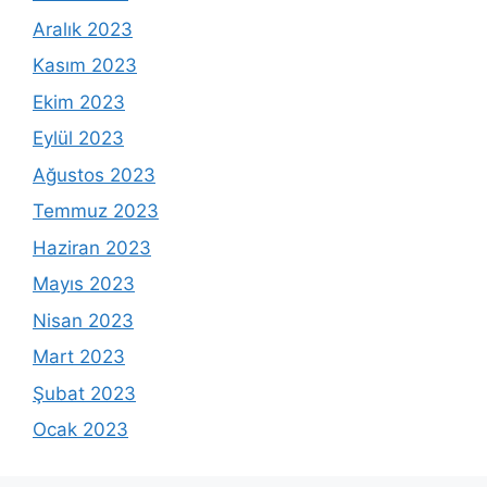
Aralık 2023
Kasım 2023
Ekim 2023
Eylül 2023
Ağustos 2023
Temmuz 2023
Haziran 2023
Mayıs 2023
Nisan 2023
Mart 2023
Şubat 2023
Ocak 2023