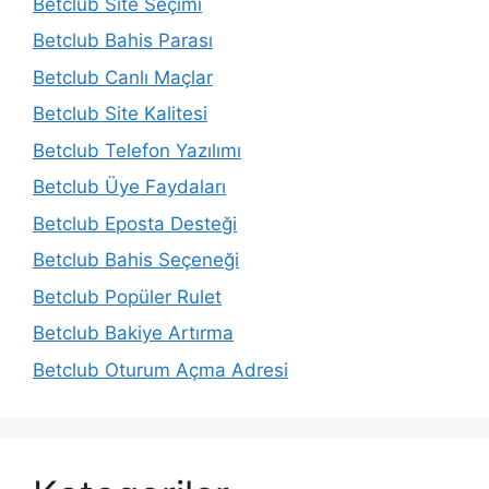
Betclub Site Seçimi
Betclub Bahis Parası
Betclub Canlı Maçlar
Betclub Site Kalitesi
Betclub Telefon Yazılımı
Betclub Üye Faydaları
Betclub Eposta Desteği
Betclub Bahis Seçeneği
Betclub Popüler Rulet
Betclub Bakiye Artırma
Betclub Oturum Açma Adresi