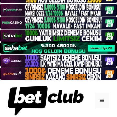
İçeriğe
atla
Menü