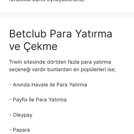
Betclub Para Yatırma
ve Çekme
Trwin sitesinde dörtden fazla para yatırma
seçeneği vardır bunlardan en popülerleri ise;
- Anında Havale ile Para Yatırma
- Payfix İle Para Yatırma
- Oleypay
- Papara